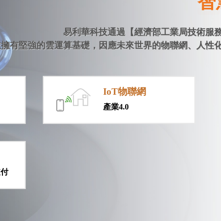
智
易利華科技通過【經濟部工業局技術服
並擁有堅強的雲運算基礎，因應未來世界的物聯網、人性
IoT物聯網
產業4.0
支付