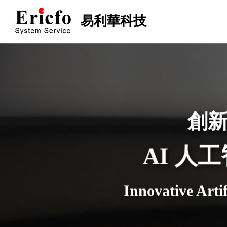
創
AI 人
Innovative Artif